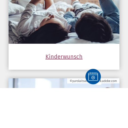
Kinderwunsch
©yurolaitsalbert/stock.adobe.com