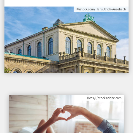
©istock.com/HansUlrich-Ansebach
©vasyl/stock.adobe.com