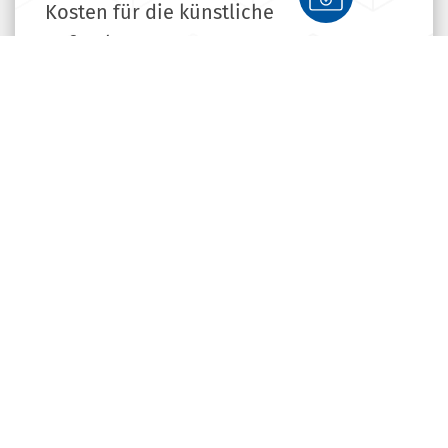
Kosten für die künstliche
Befruchtung?
Warum können Rechnungen nicht
gesplittet werden?
Warum kann man
Medikamentenkosten nicht genau
angeben?
Warum können Sie mir keinen
verbindlichen Kostenvoranschlag