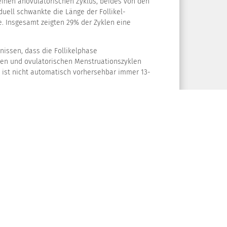
einen anovulatorischen Zyklus, beides von den
iduell schwankte die Länge der Follikel-
se. Insgesamt zeigten 29% der Zyklen eine
nissen, dass die Follikelphase
en und ovulatorischen Menstruationszyklen
re ist nicht automatisch vorhersehbar immer 13-
tige Beurteilung des Zyklus nur aufgrund der
t. Die Studie zeigt uns aber die Variabilität
so dass bei Kinderwunsch und einer Eumenorrhoe
cks im Urin überlegenswert ist.