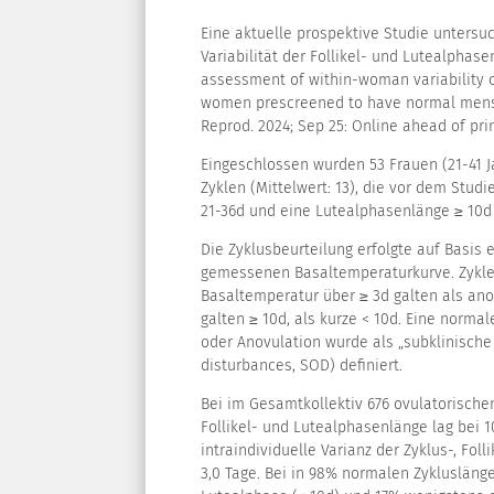
Eine aktuelle prospektive Studie untersuc
Variabilität der Follikel- und Lutealphase
assessment of within-woman variability of
women prescreened to have normal menst
Reprod. 2024; Sep 25: Online ahead of prin
Eingeschlossen wurden 53 Frauen (21-41 J
Zyklen (Mittelwert: 13), die vor dem Stud
21-36d und eine Lutealphasenlänge ≥ 10d
Die Zyklusbeurteilung erfolgte auf Basis 
gemessenen Basaltemperaturkurve. Zyklen
Basaltemperatur über ≥ 3d galten als an
galten ≥ 10d, als kurze < 10d. Eine norma
oder Anovulation wurde als „subklinische 
disturbances, SOD) definiert.
Bei im Gesamtkollektiv 676 ovulatorischen
Follikel- und Lutealphasenlänge lag bei 10
intraindividuelle Varianz der Zyklus-, Foll
3,0 Tage. Bei in 98% normalen Zyklusläng