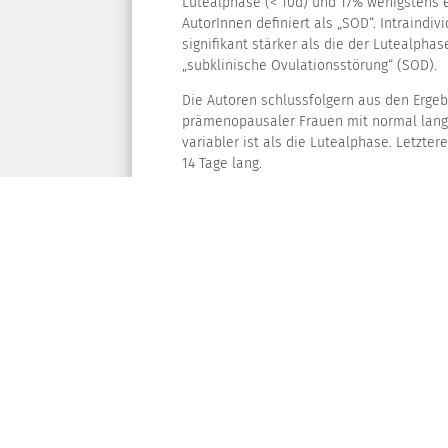
Lutealphase (< 10d) und 17% wenigstens 
AutorInnen definiert als „SOD“. Intraindiv
signifikant stärker als die der Lutealpha
„subklinische Ovulationsstörung“ (SOD).
Die Autoren schlussfolgern aus den Ergeb
prämenopausaler Frauen mit normal lang
variabler ist als die Lutealphase. Letzte
14 Tage lang.
Kritisch anzumerken ist, dass eine eindeu
Basaltemperaturkurve mitunter schwierig is
der Abschnitte innerhalb eines Zyklus, 
das Tracking des Eisprungs z.B. mit LH-Sti
Prof. Dr. med. Frank Nawroth