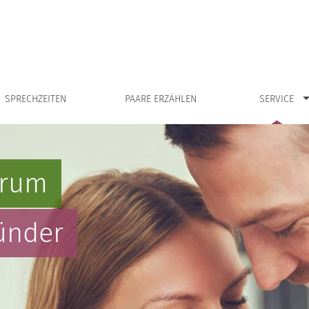
Zeige Untermenü für “Service”
Zeig
SPRECHZEITEN
PAARE ERZÄHLEN
SERVICE
trum
ünder