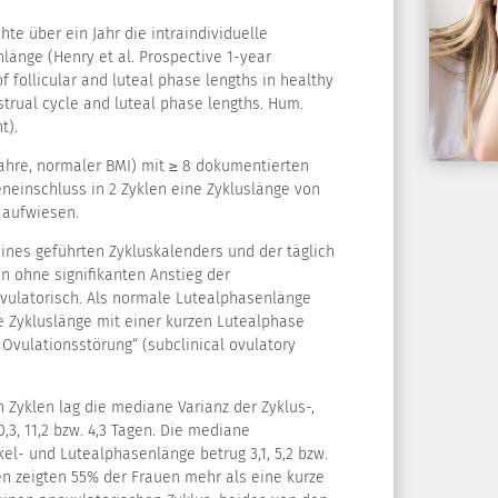
hte über ein Jahr die intraindividuelle
nlänge (Henry et al. Prospective 1-year
 follicular and luteal phase lengths in healthy
rual cycle and luteal phase lengths. Hum.
t).
ahre, normaler BMI) mit ≥ 8 dokumentierten
ieneinschluss in 2 Zyklen eine Zykluslänge von
 aufwiesen.
eines geführten Zykluskalenders und der täglich
 ohne signifikanten Anstieg der
ovulatorisch. Als normale Lutealphasenlänge
le Zykluslänge mit einer kurzen Lutealphase
Ovulationsstörung“ (subclinical ovulatory
 Zyklen lag die mediane Varianz der Zyklus-,
,3, 11,2 bzw. 4,3 Tagen. Die mediane
ikel- und Lutealphasenlänge betrug 3,1, 5,2 bzw.
en zeigten 55% der Frauen mehr als eine kurze