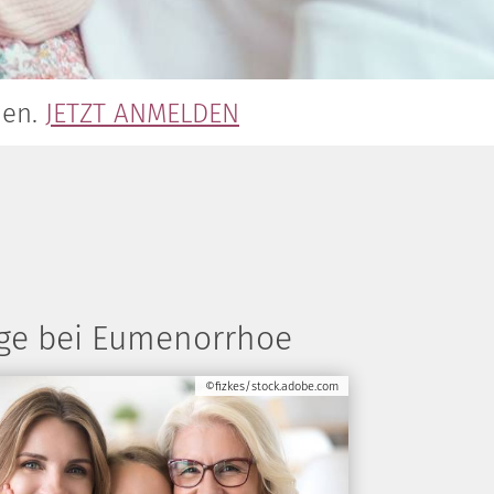
nen.
JETZT ANMELDEN
änge bei Eumenorrhoe
©fizkes/stock.adobe.com