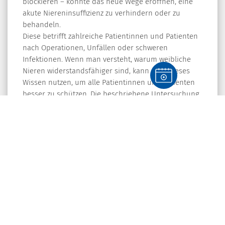
blockieren – könnte das neue Wege eröffnen, eine
akute Niereninsuffizienz zu verhindern oder zu
behandeln.
Diese betrifft zahlreiche Patientinnen und Patienten
nach Operationen, Unfällen oder schweren
Infektionen. Wenn man versteht, warum weibliche
Nieren widerstandsfähiger sind, kann man dieses
Wissen nutzen, um alle Patientinnen und Patienten
besser zu schützen. Die beschriebene Untersuchung
verbindet also Biochemie, endokrinologische
Forschung sowie moderne Zellbiologie und zeigt,
dass die Unterschiede zwischen Männern und
Frauen nicht nur hormonell, sondern auch zellulär
lebenswichtig sein können.
Prof. Dr. med. Christoph Dorn
©Ben Schonewille/stock.adobe.com